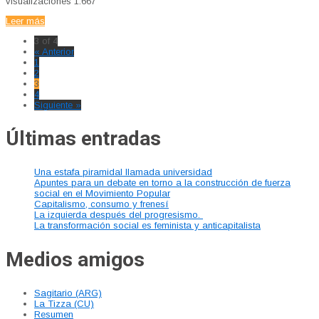
visualizaciones
1.667
Leer más
3 of 4
« Anterior
1
2
3
4
Siguiente »
Últimas entradas
Una estafa piramidal llamada universidad
Apuntes para un debate en torno a la construcción de fuerza
social en el Movimiento Popular
Capitalismo, consumo y frenesí
La izquierda después del progresismo.
La transformación social es feminista y anticapitalista
Medios amigos
Sagitario (ARG)
La Tizza (CU)
Resumen