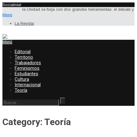
Socialista!
la Unidad se forja con dos grandes herramientas: el debate y la acci
Menú
La Revista
Menú
Editorial
Territorio
Trabajadores
Feminismos
Estudiantes
Cultura
Internacional
Teoría
Category: Teoría