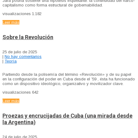
Jara podria sostener una hipótesis inquietante: la continuidad del narco-
capitalismo como forma estructural de gobernabilidad.
visualizaciones
1.182
Leer más
Sobre la Revolución
25 de julio de 2025
|
No hay comentarios
|
Teoría
Partiendo desde la polisemía del término «Revolución» y de su papel
en la configuración del poder en Cuba desde el ’59 , ésta ha funcionado
como un dispositivo ideológico, organizativo y movilizador clave.
visualizaciones
642
Leer más
Proezas y encrucijadas de Cuba (una mirada desde
la Argentina)
24 de julio de 2025