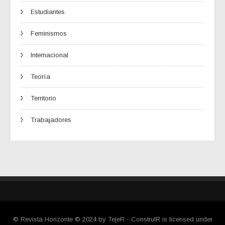
Estudiantes
Feminismos
Internacional
Teoría
Territorio
Trabajadores
© Revista Horizonte © 2024 by TejeR - ConstruIR is licensed under