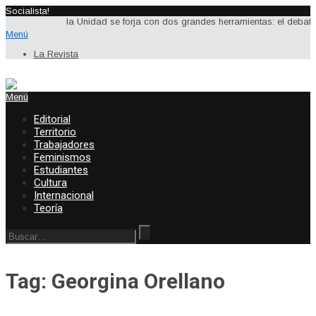
Socialista!
la Unidad se forja con dos grandes herramientas: el debate y 
Menú
La Revista
Menú
Editorial
Territorio
Trabajadores
Feminismos
Estudiantes
Cultura
Internacional
Teoría
Tag: Georgina Orellano