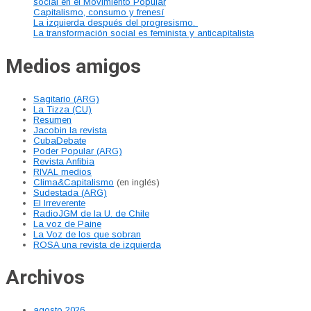
social en el Movimiento Popular
Capitalismo, consumo y frenesí
La izquierda después del progresismo.
La transformación social es feminista y anticapitalista
Medios amigos
Sagitario (ARG)
La Tizza (CU)
Resumen
Jacobin la revista
CubaDebate
Poder Popular (ARG)
Revista Anfibia
RIVAL medios
Clima&Capitalismo
(en inglés)
Sudestada (ARG)
El Irreverente
RadioJGM de la U. de Chile
La voz de Paine
La Voz de los que sobran
ROSA una revista de izquierda
Archivos
agosto 2026