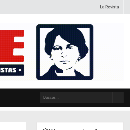
, táctica y posiciones, con sentido crítico y autocrítico, con pasión y con h
La Revista