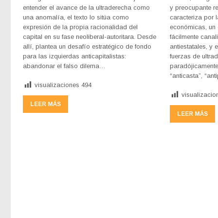
entender el avance de la ultraderecha como
y preocupante ret
una anomalía, el texto lo sitúa como
caracteriza por l
expresión de la propia racionalidad del
económicas, un d
capital en su fase neoliberal-autoritara. Desde
fácilmente canal
allí, plantea un desafío estratégico de fondo
antiestatales, y
para las izquierdas anticapitalistas:
fuerzas de ultra
abandonar el falso dilema…
paradójicamente
“anticasta”, “an
visualizaciones
494
visualizacio
LEER MÁS
LEER MÁS