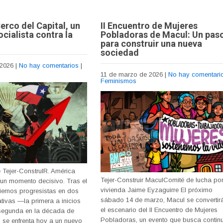
erco del Capital, un
II Encuentro de Mujeres
cialista contra la
Pobladoras de Macul: Un pas
para construir una nueva
sociedad
 2026
|
No hay comentarios
|
11 de marzo de 2026
|
No hay comentari
Feminismos
 Tejer-ConstruIR. América
Tejer-Construir MaculComité de lucha por
 un momento decisivo. Tras el
vivienda Jaime Eyzaguirre El próximo
ernos progresistas en dos
sábado 14 de marzo, Macul se convertir
ativas —la primera a inicios
el escenario del II Encuentro de Mujeres
 segunda en la década de
Pobladoras, un evento que busca continu
 se enfrenta hoy a un nuevo