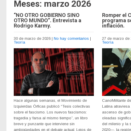
Meses:
marzo 2026
“NO OTRO GOBIERNO SINO
Romper el C
OTRO MUNDO”. Entrevista a
programa so
Rodrigo Karmy.
inflación.
30 de marzo de 2026
|
No hay comentarios
|
27 de marzo de
Teoría
Teoría
Hace algunas semanas, el Movimiento de
CanoMilitante de
Izquierdas Órficas publicó “Tesis colectivas
Latina atraviesa
sobre el fascismo. Los nuevos fascismos:
ascenso de gobi
tragedia y farsa al mismo tiempo”, un libro
oleadas signific
breve y punzante que interviene sin
del milenio y la
ambigüedades en el debate actual. Lejos de
2020—, la región