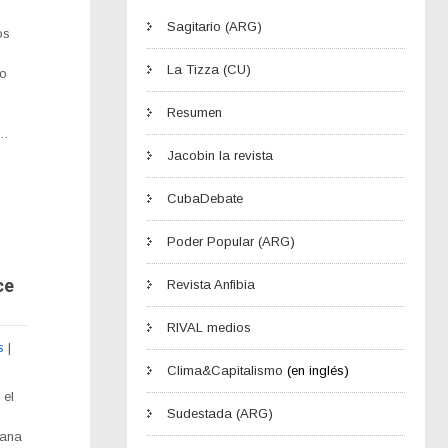
Sagitario (ARG)
os
La Tizza (CU)
so
Resumen
y…
Jacobin la revista
CubaDebate
Poder Popular (ARG)
ce
Revista Anfibia
RIVAL medios
s
|
Clima&Capitalismo
(en inglés)
 el
Sudestada (ARG)
mana