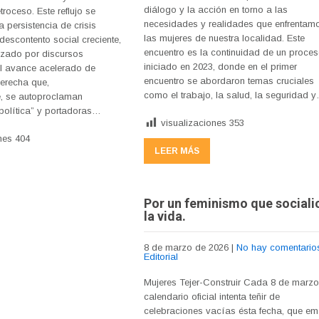
diálogo y la acción en torno a las
roceso. Este reflujo se
necesidades y realidades que enfrentam
a persistencia de crisis
las mujeres de nuestra localidad. Este
escontento social creciente,
encuentro es la continuidad de un proce
izado por discursos
iniciado en 2023, donde en el primer
 el avance acelerado de
encuentro se abordaron temas cruciales
derecha que,
como el trabajo, la salud, la seguridad 
, se autoproclaman
tipolítica” y portadoras…
visualizaciones
353
nes
404
LEER MÁS
Por un feminismo que sociali
la vida.
8 de marzo de 2026
|
No hay comentario
Editorial
Mujeres Tejer-Construir Cada 8 de marzo
calendario oficial intenta teñir de
celebraciones vacías ésta fecha, que e