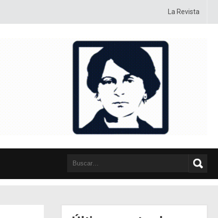
 ideología, táctica y posiciones, con sentido crítico y autocrítico, con pasi
La Revista