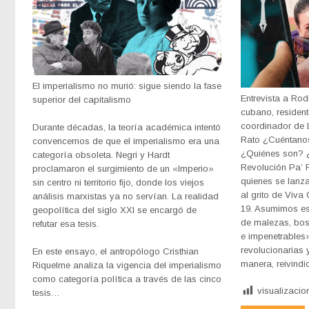
El imperialismo no murió: sigue siendo la fase
Entrevista a Rod
superior del capitalismo
cubano, residen
coordinador de 
Durante décadas, la teoría académica intentó
Rato ¿Cuéntano
convencernos de que el imperialismo era una
¿Quiénes son? 
categoría obsoleta. Negri y Hardt
Revolución Pa’ 
proclamaron el surgimiento de un «Imperio»
quienes se lanza
sin centro ni territorio fijo, donde los viejos
al grito de Viva 
análisis marxistas ya no servían. La realidad
19. Asumimos est
geopolítica del siglo XXI se encargó de
de malezas, bos
refutar esa tesis.
e impenetrables
revolucionarias 
En este ensayo, el antropólogo Cristhian
manera, reivin
Riquelme analiza la vigencia del imperialismo
como categoría política a través de las cinco
visualizacio
tesis…