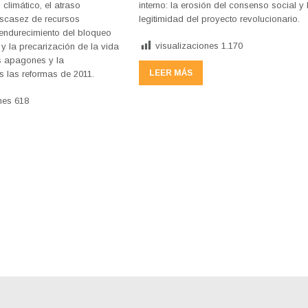
climático, el atraso
interno: la erosión del consenso social y 
escasez de recursos
legitimidad del proyecto revolucionario.
 endurecimiento del bloqueo
visualizaciones
1.170
y la precarización de la vida
s apagones y la
LEER MÁS
as las reformas de 2011.
nes
618