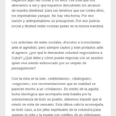
hagamos aquí las cosas y no ellos. Les irrita que nos
atrevamos a ser y que hayamos descubierto los arcanos
de nuestra identidad: para ser, tenemos que ser contra ellos,
los imperialistas yanquis. No hay otra forma. Por eso
nación y antimperialismo se presuponen. Por eso justicia
social y libertad están cosidas juntas en la misma bandera.
Los activistas de redes sociales, díscolos e iconoclastas
ante el agredido, pero siempre cautos y bien portados ante
el agresor; ¿por qué le demandan voluntad negociadora a
Cuba? ¿Qué debe y cómo puede negociar con un asesino
quien vive siendo emboscado por su séquito de
perseguidores?
Con la mira en la sien, «entiéndanse», «dialoguen»,
«negocien», son recomendaciones que en realidad se
parecen mucho a un «ríndanse». En medio de la aguda
lucha ideológica que acompaña esta batalla por la
sobrevivencia de todo un pueblo, debemos impedir que el
miedo se vista de sensatez. Esta última cabría aconsejarla,
en todo caso, a los jefes espirituales de la cobardía para
quienes la vida y la muerte son créditos de un videojuego