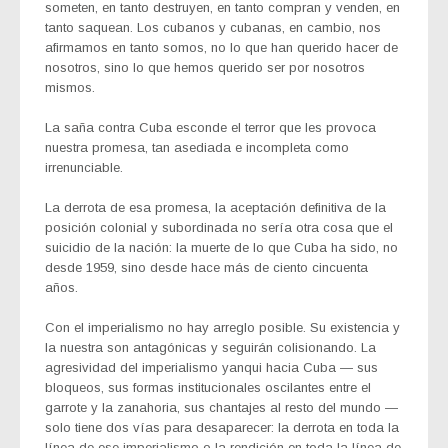
someten, en tanto destruyen, en tanto compran y venden, en
tanto saquean. Los cubanos y cubanas, en cambio, nos
afirmamos en tanto somos, no lo que han querido hacer de
nosotros, sino lo que hemos querido ser por nosotros
mismos.
La saña contra Cuba esconde el terror que les provoca
nuestra promesa, tan asediada e incompleta como
irrenunciable.
La derrota de esa promesa, la aceptación definitiva de la
posición colonial y subordinada no sería otra cosa que el
suicidio de la nación: la muerte de lo que Cuba ha sido, no
desde 1959, sino desde hace más de ciento cincuenta
años.
Con el imperialismo no hay arreglo posible. Su existencia y
la nuestra son antagónicas y seguirán colisionando. La
agresividad del imperialismo yanqui hacia Cuba — sus
bloqueos, sus formas institucionales oscilantes entre el
garrote y la zanahoria, sus chantajes al resto del mundo —
solo tiene dos vías para desaparecer: la derrota en toda la
línea de ese imperialismo o la rendición en toda la línea de