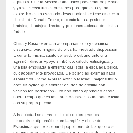
a pueblo. Queda México como único proveedor de petróleo
y ya se ejercen fuertes presiones para que esa ayuda
expire. No es un escenario descartable si se tiene en cuenta
el estilo de Donald Trump, que entrelaza agresiones
brutales, chantajes directos y presiones abiertas de distinta
índole.
China y Rusia expresan acompañamiento y denuncia
discursiva, pero ninguno de ellos ha mostrado disposición
a correr la misma suerte del pueblo cubano ante una
agresión directa. Apoyo simbólico, cálculo estratégico, y
una isla empujada a enfrentar casi sola la escalada bélica
cuidadosamente provocada. De potencias externas nada
esperamos. Como expresó Antonio Maceo: «mejor subir o
caer sin ayuda que contraer deudas de gratitud con
vecinos tan poderosos». Ya habíamos aprendido desde
hacía tiempo que en las horas decisivas, Cuba solo cuenta
con su propio pueblo.
A la soledad se suma el silencio de los grandes
dispositivos diplomáticos en la región y el mundo.
Estructuras que existen en el papel, pero de las que no se
reciben gestos de apoyo concretos, capaces de alterar el