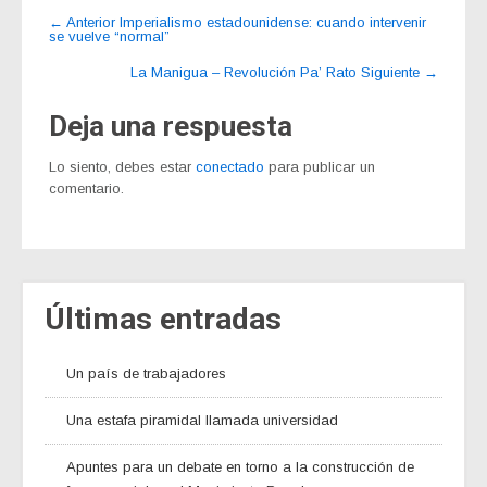
Navegación
←
Anterior
Imperialismo estadounidense: cuando intervenir
se vuelve “normal”
de
entrada
La Manigua – Revolución Pa’ Rato
Siguiente
→
Deja una respuesta
Lo siento, debes estar
conectado
para publicar un
comentario.
Últimas entradas
Un país de trabajadores
Una estafa piramidal llamada universidad
Apuntes para un debate en torno a la construcción de