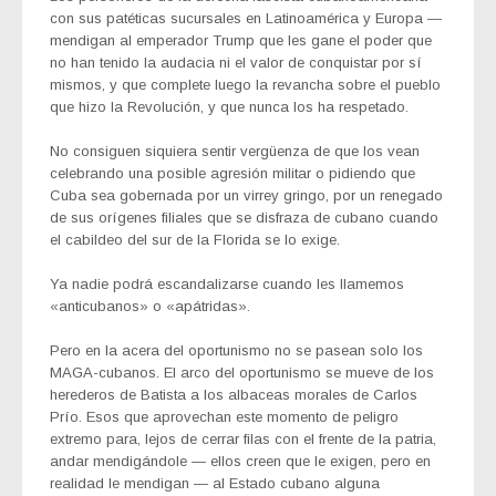
con sus patéticas sucursales en Latinoamérica y Europa —
mendigan al emperador Trump que les gane el poder que
no han tenido la audacia ni el valor de conquistar por sí
mismos, y que complete luego la revancha sobre el pueblo
que hizo la Revolución, y que nunca los ha respetado.
No consiguen siquiera sentir vergüenza de que los vean
celebrando una posible agresión militar o pidiendo que
Cuba sea gobernada por un virrey gringo, por un renegado
de sus orígenes filiales que se disfraza de cubano cuando
el cabildeo del sur de la Florida se lo exige.
Ya nadie podrá escandalizarse cuando les llamemos
«anticubanos» o «apátridas».
Pero en la acera del oportunismo no se pasean solo los
MAGA-cubanos. El arco del oportunismo se mueve de los
herederos de Batista a los albaceas morales de Carlos
Prío. Esos que aprovechan este momento de peligro
extremo para, lejos de cerrar filas con el frente de la patria,
andar mendigándole — ellos creen que le exigen, pero en
realidad le mendigan — al Estado cubano alguna