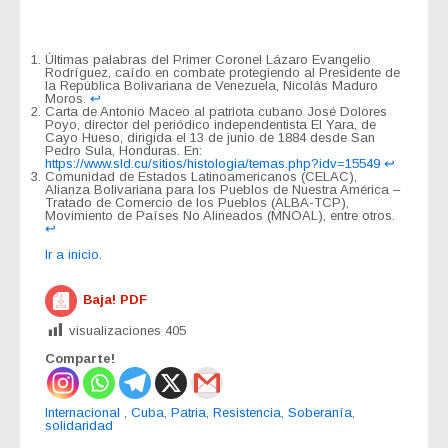
Últimas palabras del Primer Coronel Lázaro Evangelio
Rodríguez, caído en combate protegiendo al Presidente de
la República Bolivariana de Venezuela, Nicolás Maduro
Moros.
↩︎
Carta de Antonio Maceo al patriota cubano José Dolores
Poyo, director del periódico independentista El Yara, de
Cayo Hueso, dirigida el 13 de junio de 1884 desde San
Pedro Sula, Honduras. En:
https://www.sld.cu/sitios/histologia/temas.php?idv=15549
↩︎
Comunidad de Estados Latinoamericanos (CELAC),
Alianza Bolivariana para los Pueblos de Nuestra América –
Tratado de Comercio de los Pueblos (ALBA-TCP),
Movimiento de Países No Alineados (MNOAL), entre otros.
↩︎
Ir a inicio.
Baja! PDF
visualizaciones
405
Comparte!
Internacional
,
Cuba
,
Patria
,
Resistencia
,
Soberanía
,
solidaridad