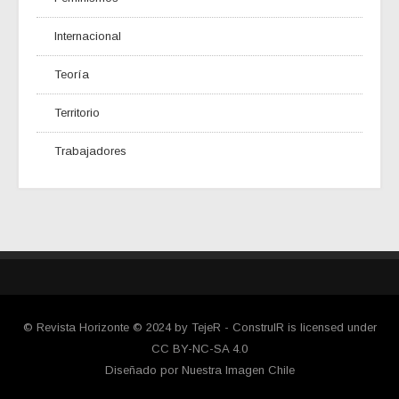
Internacional
Teoría
Territorio
Trabajadores
© Revista Horizonte © 2024 by TejeR - ConstruIR is licensed under
CC BY-NC-SA 4.0
Diseñado por Nuestra Imagen Chile