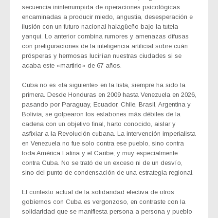
secuencia ininterrumpida de operaciones psicológicas
encaminadas a producir miedo, angustia, desesperación e
ilusión con un futuro nacional halagüeño bajo la tutela
yanqui. Lo anterior combina rumores y amenazas difusas
con prefiguraciones de la inteligencia artificial sobre cuán
prósperas y hermosas lucirían nuestras ciudades si se
acaba este «martirio» de 67 años.
Cuba no es «la siguiente» en la lista, siempre ha sido la
primera. Desde Honduras en 2009 hasta Venezuela en 2026,
pasando por Paraguay, Ecuador, Chile, Brasil, Argentina y
Bolivia, se golpearon los eslabones más débiles de la
cadena con un objetivo final, harto conocido, aislar y
asfixiar a la Revolución cubana. La intervención imperialista
en Venezuela no fue solo contra ese pueblo, sino contra
toda América Latina y el Caribe, y muy especialmente
contra Cuba. No se trató de un exceso ni de un desvío,
sino del punto de condensación de una estrategia regional.
El contexto actual de la solidaridad efectiva de otros
gobiernos con Cuba es vergonzoso, en contraste con la
solidaridad que se manifiesta persona a persona y pueblo