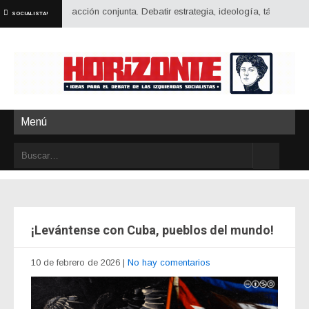
te y la acción conjunta. Debatir estrategia, ideología, táctica y posiciones
SOCIALISTA!
Menú
¡Levántense con Cuba, pueblos del mundo!
10 de febrero de 2026
|
No hay comentarios