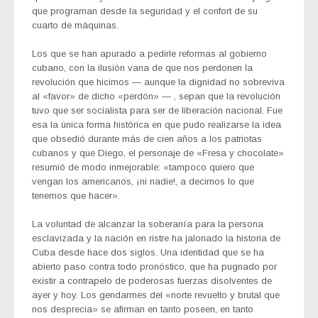
que programan desde la seguridad y el confort de su
cuarto de máquinas.
Los que se han apurado a pedirle reformas al gobierno
cubano, con la ilusión vana de que nos perdonen la
revolución que hicimos — aunque la dignidad no sobreviva
al «favor» de dicho «perdón» — , sepan que la revolución
tuvo que ser socialista para ser de liberación nacional. Fue
esa la única forma histórica en que pudo realizarse la idea
que obsedió durante más de cien años a los patriotas
cubanos y que Diego, el personaje de «Fresa y chocolate»
resumió de modo inmejorable: «tampoco quiero que
vengan los americanos, ¡ni nadie!, a decirnos lo que
tenemos que hacer».
La voluntad de alcanzar la soberanía para la persona
esclavizada y la nación en ristre ha jalonado la historia de
Cuba desde hace dos siglos. Una identidad que se ha
abierto paso contra todo pronóstico, que ha pugnado por
existir a contrapelo de poderosas fuerzas disolventes de
ayer y hoy. Los gendarmes del «norte revuelto y brutal que
nos desprecia» se afirman en tanto poseen, en tanto