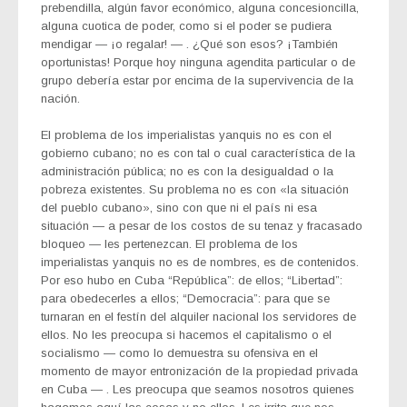
prebendilla, algún favor económico, alguna concesioncilla,
alguna cuotica de poder, como si el poder se pudiera
mendigar — ¡o regalar! — . ¿Qué son esos? ¡También
oportunistas! Porque hoy ninguna agendita particular o de
grupo debería estar por encima de la supervivencia de la
nación.
El problema de los imperialistas yanquis no es con el
gobierno cubano; no es con tal o cual característica de la
administración pública; no es con la desigualdad o la
pobreza existentes. Su problema no es con «la situación
del pueblo cubano», sino con que ni el país ni esa
situación — a pesar de los costos de su tenaz y fracasado
bloqueo — les pertenezcan. El problema de los
imperialistas yanquis no es de nombres, es de contenidos.
Por eso hubo en Cuba “República”: de ellos; “Libertad”:
para obedecerles a ellos; “Democracia”: para que se
turnaran en el festín del alquiler nacional los servidores de
ellos. No les preocupa si hacemos el capitalismo o el
socialismo — como lo demuestra su ofensiva en el
momento de mayor entronización de la propiedad privada
en Cuba — . Les preocupa que seamos nosotros quienes