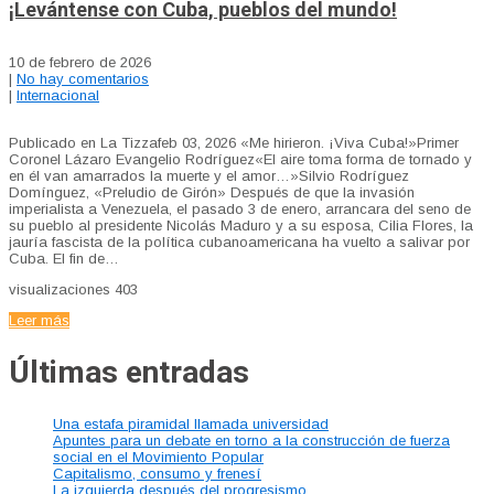
¡Levántense con Cuba, pueblos del mundo!
10 de febrero de 2026
|
No hay comentarios
|
Internacional
Publicado en La Tizzafeb 03, 2026 «Me hirieron. ¡Viva Cuba!»Primer
Coronel Lázaro Evangelio Rodríguez«El aire toma forma de tornado y
en él van amarrados la muerte y el amor…»Silvio Rodríguez
Domínguez, «Preludio de Girón» Después de que la invasión
imperialista a Venezuela, el pasado 3 de enero, arrancara del seno de
su pueblo al presidente Nicolás Maduro y a su esposa, Cilia Flores, la
jauría fascista de la política cubanoamericana ha vuelto a salivar por
Cuba. El fin de…
visualizaciones
403
Leer más
Últimas entradas
Una estafa piramidal llamada universidad
Apuntes para un debate en torno a la construcción de fuerza
social en el Movimiento Popular
Capitalismo, consumo y frenesí
La izquierda después del progresismo.