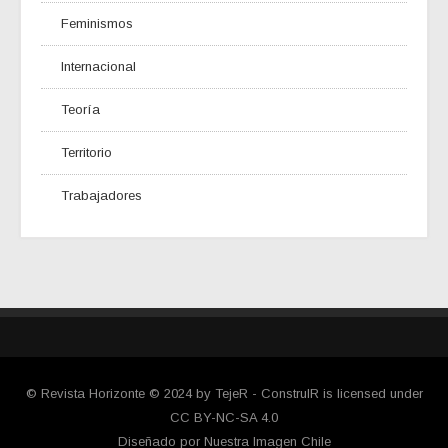
Feminismos
Internacional
Teoría
Territorio
Trabajadores
© Revista Horizonte © 2024 by TejeR - ConstruIR is licensed under
CC BY-NC-SA 4.0
Diseñado por Nuestra Imagen Chile