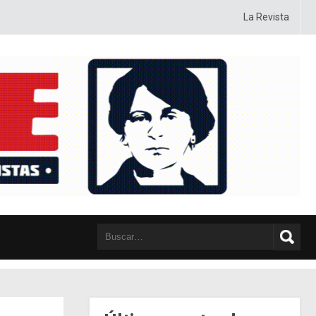
gía, táctica y posiciones, con sentido crítico y autocrítico, con pasión y c
La Revista