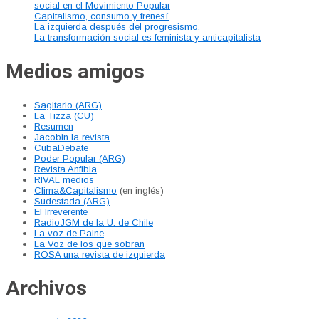
social en el Movimiento Popular
Capitalismo, consumo y frenesí
La izquierda después del progresismo.
La transformación social es feminista y anticapitalista
Medios amigos
Sagitario (ARG)
La Tizza (CU)
Resumen
Jacobin la revista
CubaDebate
Poder Popular (ARG)
Revista Anfibia
RIVAL medios
Clima&Capitalismo
(en inglés)
Sudestada (ARG)
El Irreverente
RadioJGM de la U. de Chile
La voz de Paine
La Voz de los que sobran
ROSA una revista de izquierda
Archivos