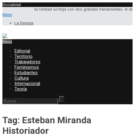
Socialista!
la Unidad se forja con dos grandes herramientas: el debate
Menú
La Revista
Menú
Editorial
Territorio
Trabajadores
Feminismos
Estudiantes
Cultura
Internacional
Teoría
Tag: Esteban Miranda
Historiador