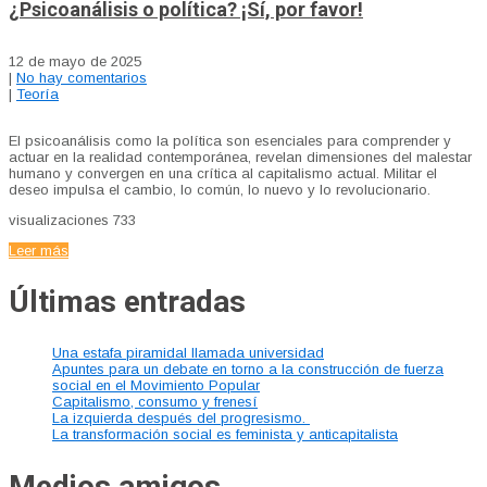
¿Psicoanálisis o política? ¡Sí, por favor!
12 de mayo de 2025
|
No hay comentarios
|
Teoría
El psicoanálisis como la política son esenciales para comprender y
actuar en la realidad contemporánea, revelan dimensiones del malestar
humano y convergen en una crítica al capitalismo actual. Militar el
deseo impulsa el cambio, lo común, lo nuevo y lo revolucionario.
visualizaciones
733
Leer más
Últimas entradas
Una estafa piramidal llamada universidad
Apuntes para un debate en torno a la construcción de fuerza
social en el Movimiento Popular
Capitalismo, consumo y frenesí
La izquierda después del progresismo.
La transformación social es feminista y anticapitalista
Medios amigos