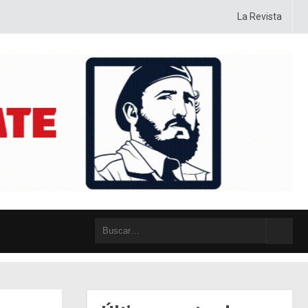
ctica y posiciones, con sentido crítico y autocrítico, con pasión y con humil
La Revista