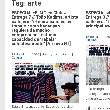
Tag: arte
ESPECIAL «El MC en Chile»
ESPECIAL «E
Entrega 7 // Toño Kadima, artista
Entrega 3 /
callejero: “el muralismo es un
callejero: “L
trabajo como hacer pan…
principal es
requiere de mucho
compromiso…estudio…
15 de julio de 2
capacidad de trabajar
Cultura
colectivamente” [Archivo RT]
18 de julio de 2024
|
No hay comentarios
|
Cultura
Esta entrega 3 d
nos regala una e
y muralista oche
Esta última entrega del Especial, nos situa
visualizacio