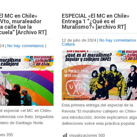
l MC en Chile»
ESPECIAL «El MC en Chile»
/ Vto, muraleador
Entrega 1 “¿Qué es el
a calle fue la
Muralismo?» [archivo RT]
cuela” [Archivo RT]
12 de julio de 2024
|
No hay comentarios
Cultura
024
|
No hay comentarios
|
Esta primera entrega del especial de la
el especial «el MC en Chile»
Revista “El muralismo callejero en Chile»
ntrevista con Beto, brigadista
una introducción, donde explicamos alg
ntero de Santiago Norte.
definiciones sobre esta práctica popular
nes
355
visualizaciones
503