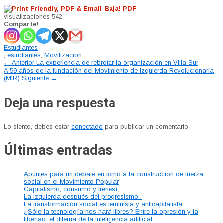
Baja! PDF
visualizaciones
542
Comparte!
Estudiantes
,
estudiantes
,
Movilización
Navegación
←
Anterior
La experiencia de rebrotar la organización en Villa Sur
A 59 años de la fundación del Movimiento de Izquierda Revolucionaria
de
(MIR)
Siguiente
→
entrada
Deja una respuesta
Lo siento, debes estar
conectado
para publicar un comentario.
Últimas entradas
Apuntes para un debate en torno a la construcción de fuerza
social en el Movimiento Popular
Capitalismo, consumo y frenesí
La izquierda después del progresismo.
La transformación social es feminista y anticapitalista
¿Sólo la tecnología nos hará libres? Entre la opresión y la
libertad: el dilema de la inteligencia artificial