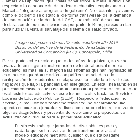
Cámara de Diputados, que intenta poner sobre la mesa la discusión
respecto a la condonación de la deuda educativa, emplazando a
Marcel a “plegarse al programa de gobierno”. No obstante, ya vemos
cómo el gobierno se distancia -de forma transversal- de la demanda
de condonación de la deuda del CAE, que más allá de ser una
declaración de buenas intenciones por parte de Boric, pareció un faro
para nublar la vista al salvataje del sistema de salud privado.
Imagen del proceso de movilización estudiantil año 2019.
Donación del archivo de la Federación de estudiantes
Universidad de Concepción (FEC). Concepción, Chile.
Por su parte, cabe recalcar que a dos años de gobierno, no se ha
avanzado en ninguna transformación de fondo al actual modelo
educativo, es más, en su mayoría las reformas que han ingresado en
esta materia, guardan relación con políticas asociadas a la
reintegración de estudiantes -en etapa escolar- debido a los efectos
negativos que trajo la pandemia en este grupo. En esta línea también se
presentaron misivas que buscaban contribuir al proceso de traspaso de
establecimientos educativos desde los municipios hacia los Servicios
Locales de Educación Pública (SLEP). Respecto a “educación no
sexista”, el mal llamado “gobierno feminista”, ha desarrollado una
agenda en cuanto a jornadas y discusiones sobre el tema, esbozando
algunos diagnósticos y presentando recientemente propuestas de
actualización curricular para el primer nivel educativo.
En síntesis, más que jornadas de discusión, es poco y
nada lo que se ha avanzando en transformar el actual
modelo educativo mercantil, cuestión que dista bastante
de las propuestas programáticas de los sectores