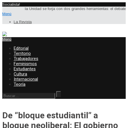
Socialista!
la Unidad se forja con dos grandes herramientas: el debate y la a
Menú
La Revista
Menú
Editorial
Territorio
Trabajadores
Feminismos
Estudiantes
Cultura
Internacional
Teoría
De “bloque estudiantil” a
bloque neoliberal: El gobierno