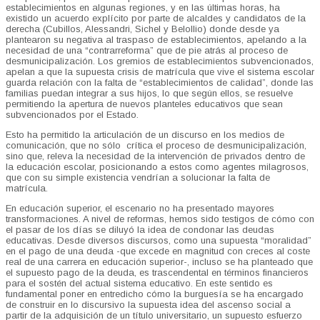
establecimientos en algunas regiones, y en las últimas horas, ha
existido un acuerdo explícito por parte de alcaldes y candidatos de la
derecha (Cubillos, Alessandri, Sichel y Belollio) donde desde ya
plantearon su negativa al traspaso de establecimientos, apelando a la
necesidad de una “contrarreforma” que de pie atrás al proceso de
desmunicipalización. Los gremios de establecimientos subvencionados,
apelan a que la supuesta crisis de matrícula que vive el sistema escolar
guarda relación con la falta de “establecimientos de calidad”, donde las
familias puedan integrar a sus hijos, lo que según ellos, se resuelve
permitiendo la apertura de nuevos planteles educativos que sean
subvencionados por el Estado.
Esto ha permitido la articulación de un discurso en los medios de
comunicación, que no sólo crítica el proceso de desmunicipalización,
sino que, releva la necesidad de la intervención de privados dentro de
la educación escolar, posicionando a estos como agentes milagrosos,
que con su simple existencia vendrían a solucionar la falta de
matrícula.
En educación superior, el escenario no ha presentado mayores
transformaciones. A nivel de reformas, hemos sido testigos de cómo con
el pasar de los días se diluyó la idea de condonar las deudas
educativas. Desde diversos discursos, como una supuesta “moralidad”
en el pago de una deuda -que excede en magnitud con creces al coste
real de una carrera en educación superior-, incluso se ha planteado que
el supuesto pago de la deuda, es trascendental en términos financieros
para el sostén del actual sistema educativo. En este sentido es
fundamental poner en entredicho cómo la burguesía se ha encargado
de construir en lo discursivo la supuesta idea del ascenso social a
partir de la adquisición de un título universitario, un supuesto esfuerzo