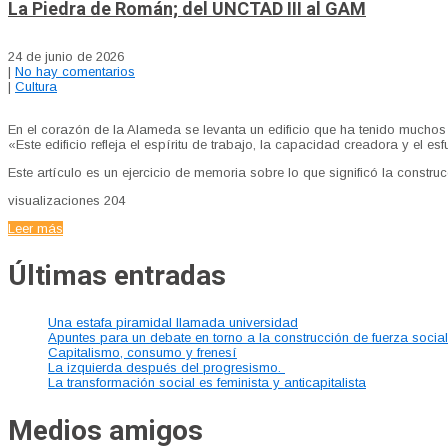
La Piedra de Román; del UNCTAD III al GAM
24 de junio de 2026
|
No hay comentarios
|
Cultura
En el corazón de la Alameda se levanta un edificio que ha tenido much
«Este edificio refleja el espíritu de trabajo, la capacidad creadora y el es
Este artículo es un ejercicio de memoria sobre lo que significó la const
visualizaciones
204
Leer más
Últimas entradas
Una estafa piramidal llamada universidad
Apuntes para un debate en torno a la construcción de fuerza socia
Capitalismo, consumo y frenesí
La izquierda después del progresismo.
La transformación social es feminista y anticapitalista
Medios amigos