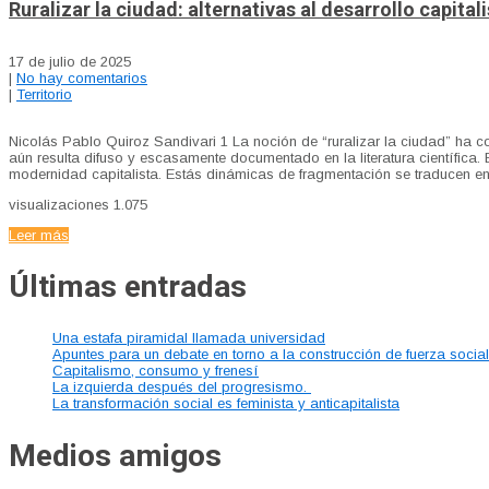
Ruralizar la ciudad: alternativas al desarrollo capita
17 de julio de 2025
|
No hay comentarios
|
Territorio
Nicolás Pablo Quiroz Sandivari 1 La noción de “ruralizar la ciudad” ha 
aún resulta difuso y escasamente documentado en la literatura científica. 
modernidad capitalista. Estás dinámicas de fragmentación se traducen en
visualizaciones
1.075
Leer más
Últimas entradas
Una estafa piramidal llamada universidad
Apuntes para un debate en torno a la construcción de fuerza socia
Capitalismo, consumo y frenesí
La izquierda después del progresismo.
La transformación social es feminista y anticapitalista
Medios amigos