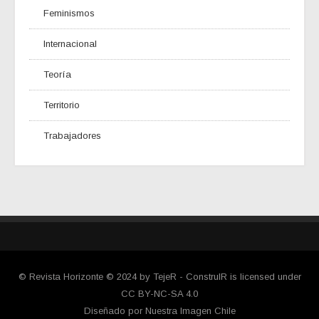
Feminismos
Internacional
Teoría
Territorio
Trabajadores
© Revista Horizonte © 2024 by TejeR - ConstruIR is licensed under
CC BY-NC-SA 4.0
Diseñado por Nuestra Imagen Chile