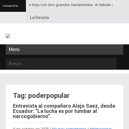
la Unidad se forja con dos grandes herramientas: el debate y la acción con
SOCIALISTA!
La Revista
Menú
Tag: poderpopular
Entrevista al compañero Alejo Saez, desde
Ecuador: “La lucha es por tumbar al
narcogobierno”.
9 de octubre de 2025
|
No hay comentarios
|
Internacional