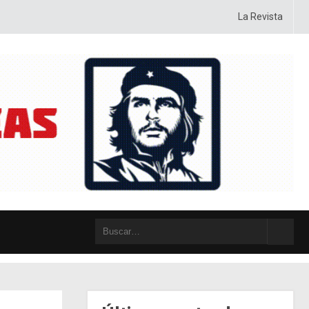
ategia, ideología, táctica y posiciones, con sentido crítico y autocrítico, 
La Revista