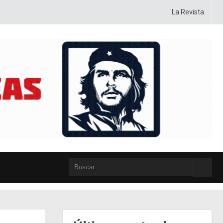
r estrategia, ideología, táctica y posiciones, con sentido crítico y autocrí
La Revista