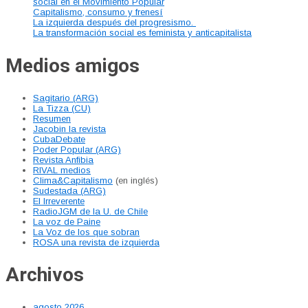
social en el Movimiento Popular
Capitalismo, consumo y frenesí
La izquierda después del progresismo.
La transformación social es feminista y anticapitalista
Medios amigos
Sagitario (ARG)
La Tizza (CU)
Resumen
Jacobin la revista
CubaDebate
Poder Popular (ARG)
Revista Anfibia
RIVAL medios
Clima&Capitalismo
(en inglés)
Sudestada (ARG)
El Irreverente
RadioJGM de la U. de Chile
La voz de Paine
La Voz de los que sobran
ROSA una revista de izquierda
Archivos
agosto 2026