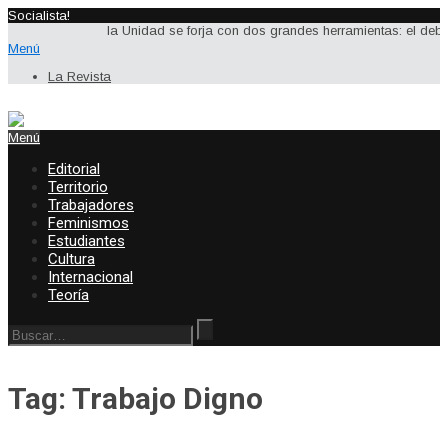
Socialista!
la Unidad se forja con dos grandes herramientas: el debate 
Menú
La Revista
Menú
Editorial
Territorio
Trabajadores
Feminismos
Estudiantes
Cultura
Internacional
Teoría
Tag: Trabajo Digno