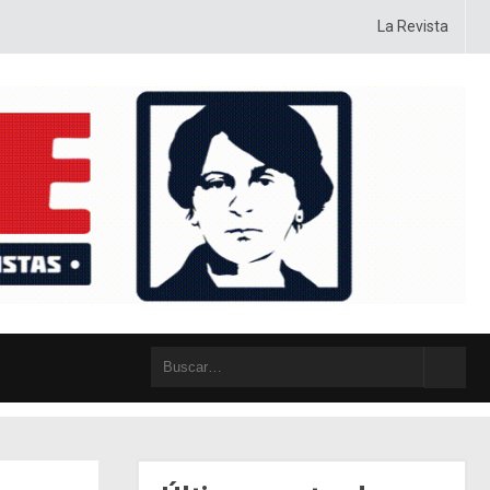
gía, táctica y posiciones, con sentido crítico y autocrítico, con pasión y co
La Revista